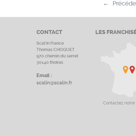
←
Précéde
CONTACT
LES FRANCHIS
Scal’in France
Thomas CHOQUET
970 chemin du serret
30140 thoiras
Email :
scalin@scalin.fr
Contactez notre