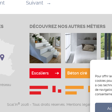
nt
Suivant
→
ÉS
DÉCOUVREZ NOS AUTRES MÉTIERS
Escaliers
Béton ciré
Verr
Pour offrir 
cookies pour
 réseau
à ces techn
de navigatio
consentement
®
Scal’In
2026 - Tous droits réservés.
Mentions légales
-
CGV
Ac