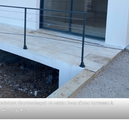
uminium thermolaqué et cable inox d’une terrasse à
Aimargues.