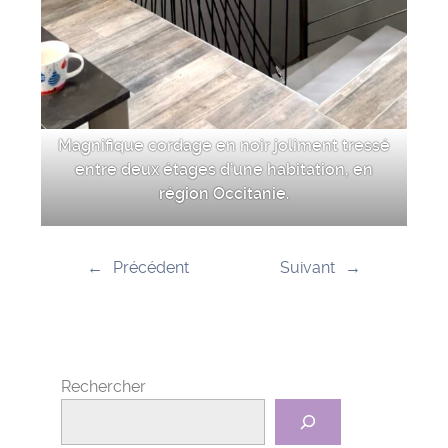
Magnifique cordage en noir joliment tressé
entre deux étages d’une habitation, en
région Occitanie.
←
Précédent
Suivant
→
Rechercher