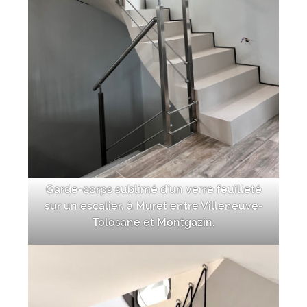
Garde-corps sublimé d’un verre feuilleté
sur un escalier, à Muret entre Villeneuve-
Tolosane et Montgazin.