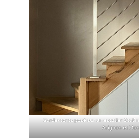
Garde-corps posé sur un escalier Scal’i
Avignon et Mont