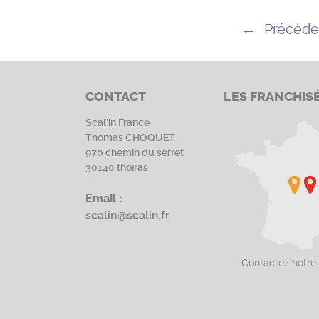
←
Précéde
CONTACT
LES FRANCHIS
Scal’in France
Thomas CHOQUET
970 chemin du serret
30140 thoiras
Email :
scalin@scalin.fr
Contactez notre