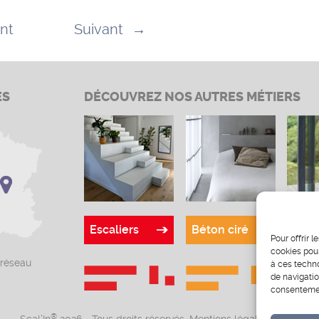
nt
Suivant
→
ÉS
DÉCOUVREZ NOS AUTRES MÉTIERS
Escaliers
Béton ciré
Verr
Pour offrir 
cookies pour
 réseau
à ces techn
de navigatio
consentement
®