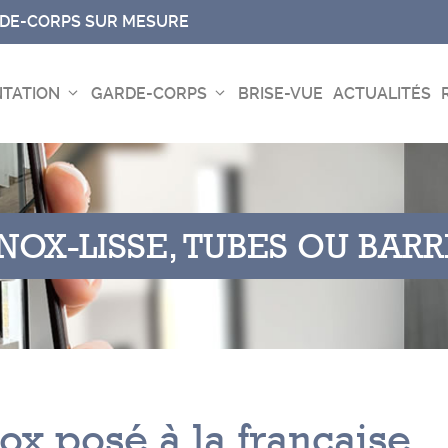
RDE-CORPS SUR MESURE
TATION
GARDE-CORPS
BRISE-VUE
ACTUALITÉS
INOX
-
LISSE, TUBES OU BAR
x posé à la française