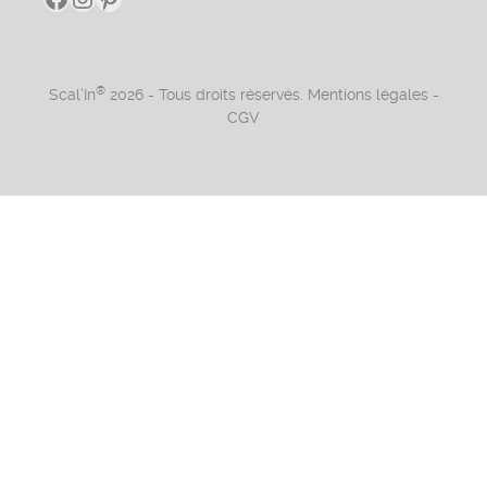
®
Scal’In
2026 - Tous droits réservés.
Mentions légales
-
CGV