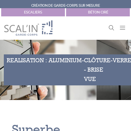
Aller
CRÉATION DE GARDE-CORPS SUR MESURE
au
ESCALIERS
BÉTON CIRÉ
contenu
M
REALISATION :
ALUMINIUM
-
CLÔTURE
-
VERR
- BRISE
VUE
Superbe