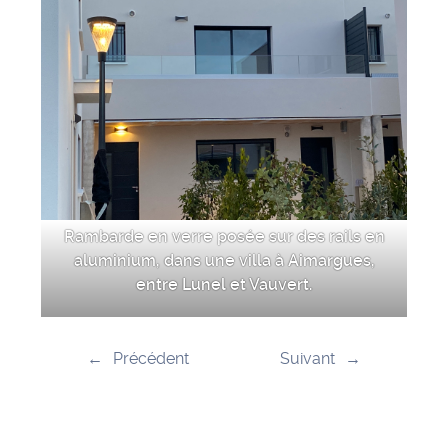
Rambarde en verre posée sur des rails en
aluminium, dans une villa à Aimargues,
entre Lunel et Vauvert.
←
Précédent
Suivant
→