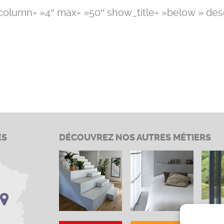
column= »4″ max= »50″ show_title= »below » desc= 
ÉS
DÉCOUVREZ NOS AUTRES MÉTIERS