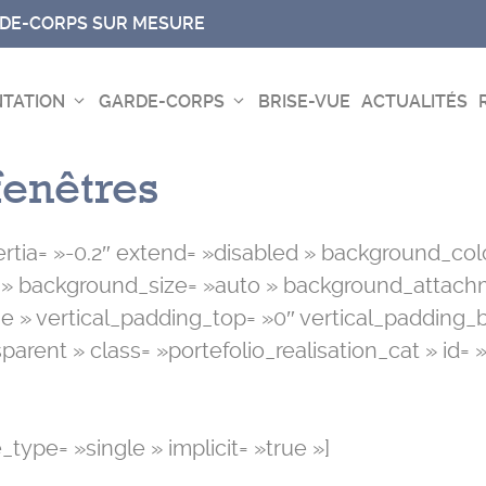
RDE-CORPS SUR MESURE
TATION
GARDE-CORPS
BRISE-VUE
ACTUALITÉS
fenêtres
ertia= »-0.2″ extend= »disabled » background_co
 » background_size= »auto » background_attachm
 » vertical_padding_top= »0″ vertical_padding_
rent » class= »portefolio_realisation_cat » id= » »
e_type= »single » implicit= »true »]