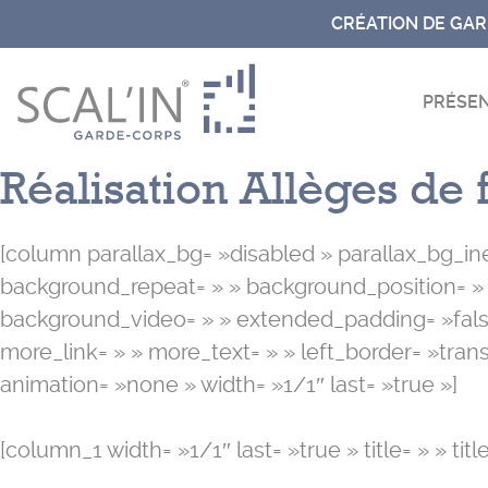
Aller
CRÉATION DE GA
au
contenu
PRÉSEN
Réalisation Allèges de 
[column parallax_bg= »disabled » parallax_bg_in
background_repeat= » » background_position= »
background_video= » » extended_padding= »false
more_link= » » more_text= » » left_border= »transpa
animation= »none » width= »1/1″ last= »true »]
[column_1 width= »1/1″ last= »true » title= » » titl