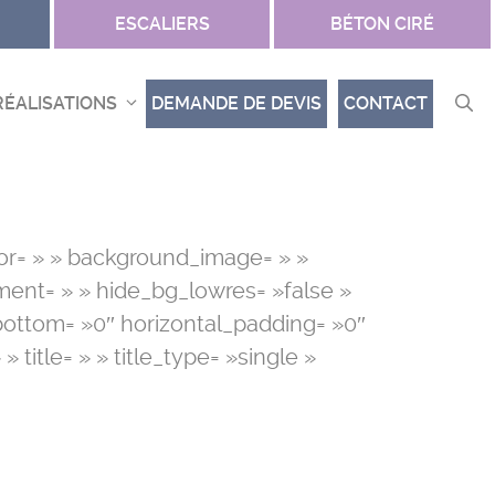
ESCALIERS
BÉTON CIRÉ
RÉALISATIONS
DEMANDE DE DEVIS
CONTACT
lor= » » background_image= » »
ent= » » hide_bg_lowres= »false »
bottom= »0″ horizontal_padding= »0″
 title= » » title_type= »single »