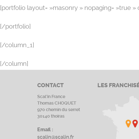
[portfolio layout= »masonry » nopaging= »true » 
[/portfolio]
[/column_1]
[/column]
CONTACT
LES FRANCHIS
Scal’in France
Thomas CHOQUET
970 chemin du serret
30140 thoiras
Email :
scalin@scalin.fr