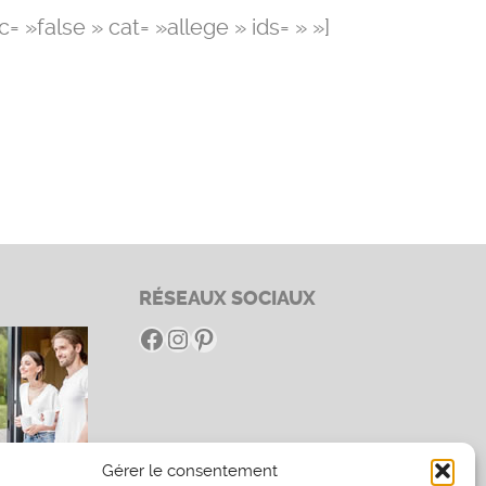
»false » cat= »allege » ids= » »]
RÉSEAUX SOCIAUX
Facebook
Instagram
Pinterest
Gérer le consentement