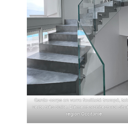
Garde-corps en verre feuilleté trempé, tei
verte très claire. Elément architectural situ
région Occitanie.