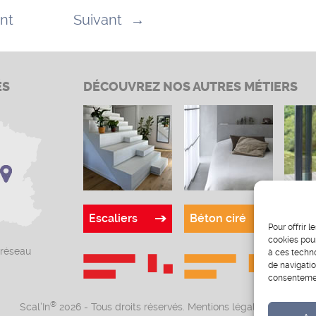
nt
Suivant
→
ÉS
DÉCOUVREZ NOS AUTRES MÉTIERS
Escaliers
Béton ciré
Verr
Pour offrir 
cookies pour
 réseau
à ces techn
de navigatio
consentement
®
Scal’In
2026 - Tous droits réservés.
Mentions légales
-
CGV