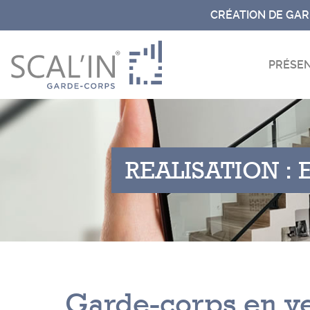
Aller
CRÉATION DE GA
au
contenu
PRÉSEN
REALISATION :
Garde-corps en ve