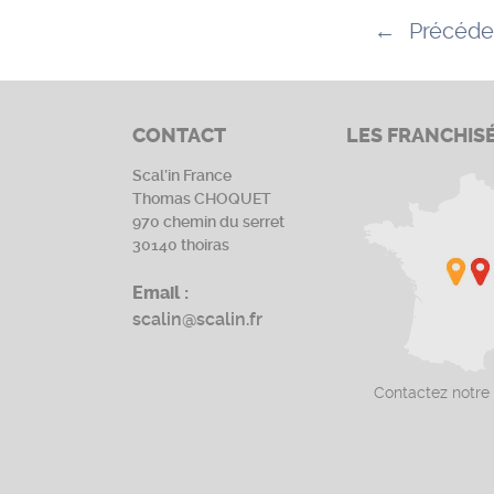
←
Précéde
CONTACT
LES FRANCHIS
Scal’in France
Thomas CHOQUET
970 chemin du serret
30140 thoiras
Email :
scalin@scalin.fr
Contactez notre