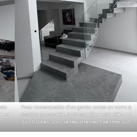
nte
Pose remarquable d’un garde-corps en verre à
é en
fixation ponctuelle, à Montpellier entre Sète et
Saint-Gilles, dans le département de l’Hérault.