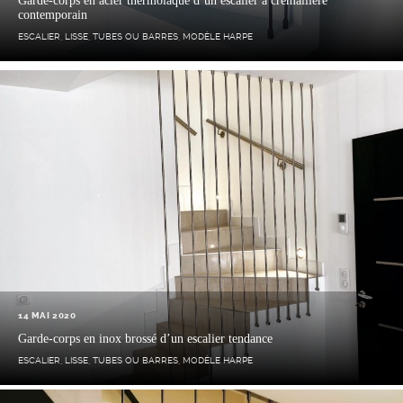
Garde-corps en acier thermolaqué d’un escalier à crémaillère
contemporain
ESCALIER
,
LISSE, TUBES OU BARRES
,
MODÈLE HARPE
14 MAI 2020
Garde-corps en inox brossé d’un escalier tendance
ESCALIER
,
LISSE, TUBES OU BARRES
,
MODÈLE HARPE