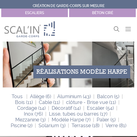
Aller
CRÉATION DE GARDE-CORPS SUR MESURE
au
ESCALIERS
BÉTON CIRÉ
contenu
M
RÉALISATIONS MODÈLE HARPE
Tous
Allège
(6)
Aluminium
(43)
Balcon
(5)
Bois
(11)
Cable
(11)
clôture - Brise vue
(11)
Cordage
(14)
Décoratif
(14)
Escalier
(54)
Inox
(76)
Lisse, tubes ou barres
(17)
Mezzanine
(3)
Modèle Harpe
(7)
Palier
(5)
Piscine
(2)
Solarium
(3)
Terrasse
(18)
Verre
(81)