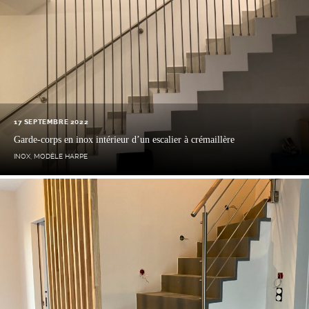
17 SEPTEMBRE 2022
Garde-corps en inox intérieur d’un escalier à crémaillère
INOX
,
MODÈLE HARPE