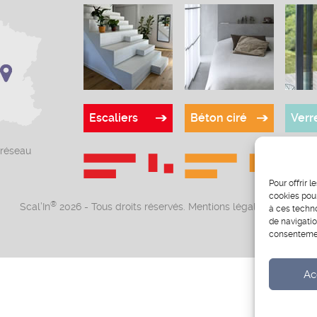
Escaliers
Béton ciré
Verr
 réseau
Pour offrir 
cookies pour
®
Scal’In
2026 - Tous droits réservés.
Mentions légales
-
CGV
à ces techn
de navigatio
consentement
Ac