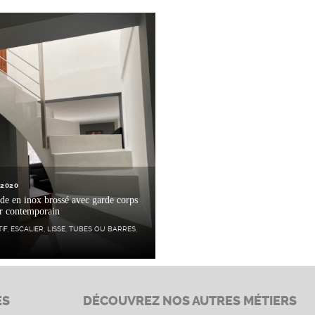
 2020
e en inox brossé avec garde corps
ur contemporain
IF
,
ESCALIER
,
LISSE, TUBES OU BARRES
,
ÉS
DÉCOUVREZ NOS AUTRES MÉTIERS