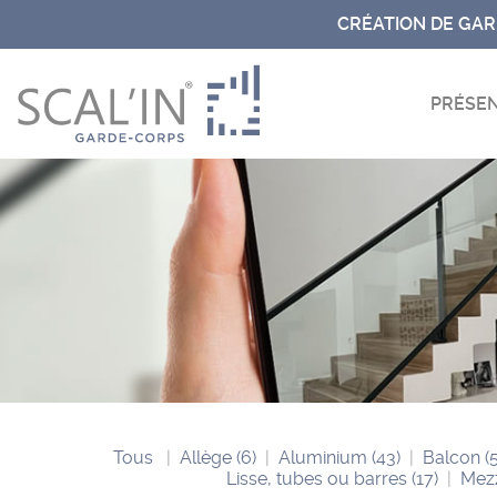
Aller
CRÉATION DE GA
au
contenu
PRÉSEN
Tous
Allège
(6)
Aluminium
(43)
Balcon
(
Lisse, tubes ou barres
(17)
Mez