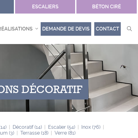
ESCALIERS
BÉTON CIRÉ
RÉALISATIONS
DEMANDE DE DEVIS
CONTACT
IONS DÉCORATIF
(14)
Décoratif
(14)
Escalier
(54)
Inox
(76)
rium
(3)
Terrasse
(18)
Verre
(81)