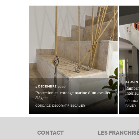
24 JUIN
5 DÉCEMBRE 2020
Rambard
Protection en cordage marine d’un escalier
intérie
élégant
DÉCORAT
CORDAGE
,
DÉCORATIF
,
ESCALIER
PALIER
CONTACT
LES FRANCHIS