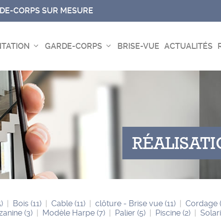
RDE-CORPS SUR MESURE
TATION
GARDE-CORPS
BRISE-VUE
ACTUALITÉS
RÉALISAT
5)
Bois
(11)
Cable
(11)
clôture - Brise vue
(11)
Cordage
zanine
(3)
Modèle Harpe
(7)
Palier
(5)
Piscine
(2)
Sola