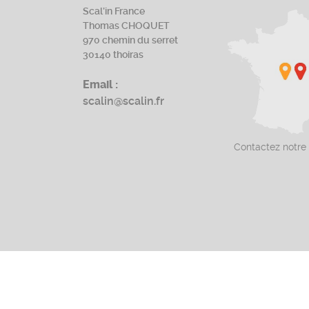
Scal’in France
Thomas CHOQUET
970 chemin du serret
30140 thoiras
Email :
scalin@scalin.fr
Contactez notre